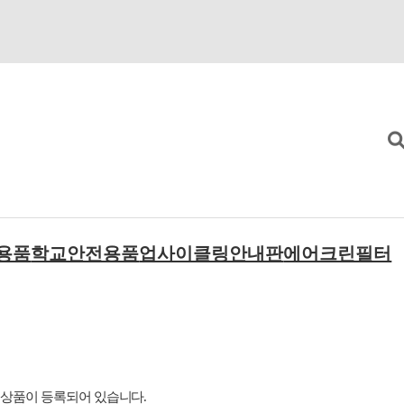
용품
학교안전용품
업사이클링안내판
에어크린필터
문풍지아
 상품이 등록되어 있습니다.