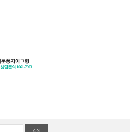
석문풍지아ㄱ형
상담문의 1661-7903
검색