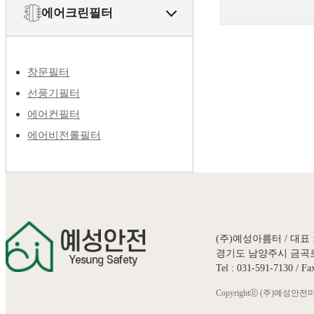
에어크린필터
창문필터
선풍기필터
에어컨필터
에어비전롤필터
(주)예성아름터 / 대표 :
경기도 남양주시 금곡로 6
Tel : 031-591-7130 / F
Copyrightⓒ (주)예성안전마켓. 