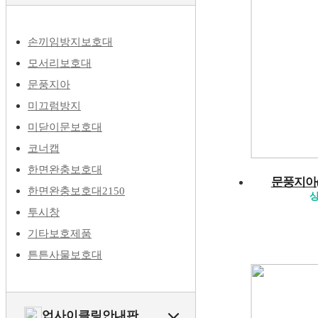
손끼임방지보호대
모서리보호대
문풍지아
미끄럼방지
미닫이문보호대
코너캡
한면완충보호대
문풍지아(
한면완충보호대2150
상
투시창
기타보호제품
튼튼사물보호대
업사이클링안내판