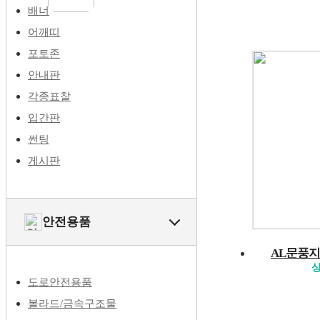
배너
어깨띠
포토존
안내판
각종표찰
입간판
썬팅
게시판
안전용품
AL문풍지
상
도로안전용품
볼라드/금속구조물