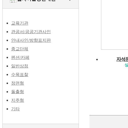
교육기관
관공서/공공기관사인
안내사인/방향표지판
종교단체
펜션/카페
자석
상
일반상점
수목표찰
정면형
돌출형
지주형
기타