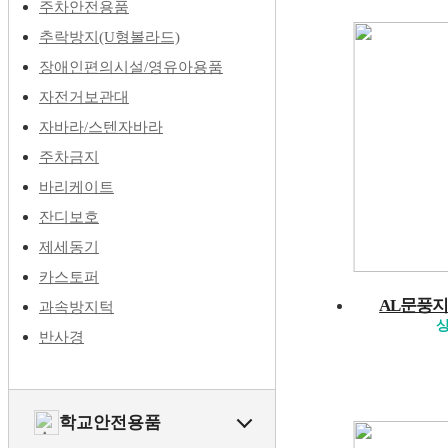
주차안전용품
추락방지(U형볼라드)
장애인편의시설/영유아용품
자전거보관대
자바라/스텐자바라
주차금지
바리케이트
잔디보호
제세동기
카스토퍼
AL문풍지
과속방지턱
상
반사경
학교안전용품