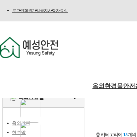
로그인
회원가입
공지사항
자료실
옥외환경물
안전
옥외환경물
옥외간판
현수막
총 카테고리에
15
개의